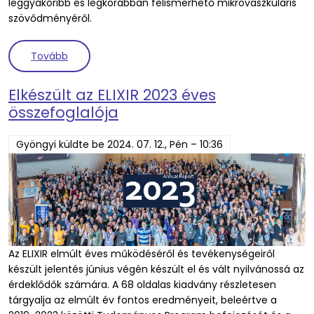
leggyakoribb és legkorábban felismerhető mikrovaszkuláris
szövődményéről.
(Közlemény jelent meg a cukorbetegség kardiovas
Tovább
Elkészült az ELIXIR 2023 éves
összefoglalója
Gyöngyi
küldte be
2024. 07. 12., Pén – 10:36
Az ELIXIR elmúlt éves működéséről és tevékenységeiről
készült jelentés június végén készült el és vált nyilvánossá az
érdeklődők számára. A 68 oldalas kiadvány részletesen
tárgyalja az elmúlt év fontos eredményeit, beleértve a