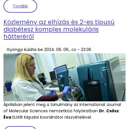
(Új munkacsoport csatlakozott az ELIXIR Magyaro
Tovább
Közlemény az elhízás és 2-es típusú
diabétesz komplex molekuláris
hátteréről
Gyöngyi
küldte be
2024. 06. 06., cs – 23:36
Áprilisban jelent meg a tanulmány az International Journal
of Molecular Sciences nemzetközi folyóiratban
Dr. Csősz
Éva
ELIXIR Képzési Koordinátor részvételével.