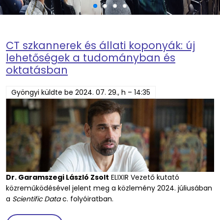
CT szkannerek és állati koponyák: új
lehetőségek a tudományban és
oktatásban
Gyöngyi
küldte be
2024. 07. 29., h – 14:35
Dr. Garamszegi László Zsolt
ELIXIR Vezető kutató
közreműködésével jelent meg a közlemény 2024. júliusában
a
Scientific Data
c. folyóiratban.