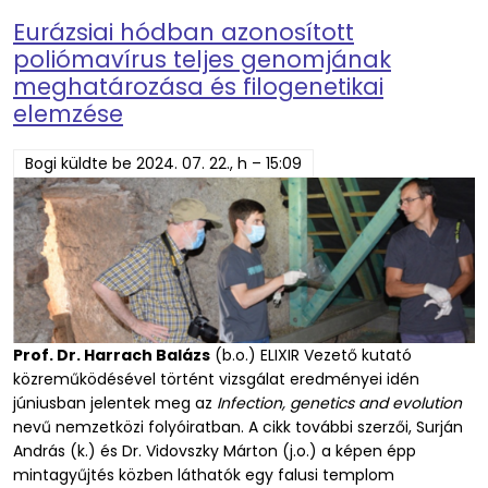
Eurázsiai hódban azonosított
poliómavírus teljes genomjának
meghatározása és filogenetikai
elemzése
Bogi
küldte be
2024. 07. 22., h – 15:09
Prof. Dr. Harrach Balázs
(b.o.) ELIXIR Vezető kutató
közreműködésével történt vizsgálat eredményei idén
júniusban jelentek meg az
Infection, genetics and evolution
nevű nemzetközi folyóiratban. A cikk további szerzői, Surján
András (k.) és Dr. Vidovszky Márton (j.o.) a képen épp
mintagyűjtés közben láthatók egy falusi templom