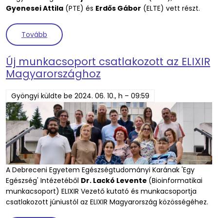
Gyenesei Attila
(PTE) és
Erdős Gábor
(ELTE) vett részt.
(Éves ELIXIR All Hands meeting Uppsalában)
Tovább
Új munkacsoport csatlakozott az ELIXIR
Magyarországhoz
Gyöngyi
küldte be
2024. 06. 10., h – 09:59
A Debreceni Egyetem Egészségtudományi Karának 'Egy
Egészség' Intézetéből
Dr. Lackó Levente
(Bioinformatikai
munkacsoport) ELIXIR Vezető kutató és munkacsoportja
csatlakozott júniustól az ELIXIR Magyarország közösségéhez.