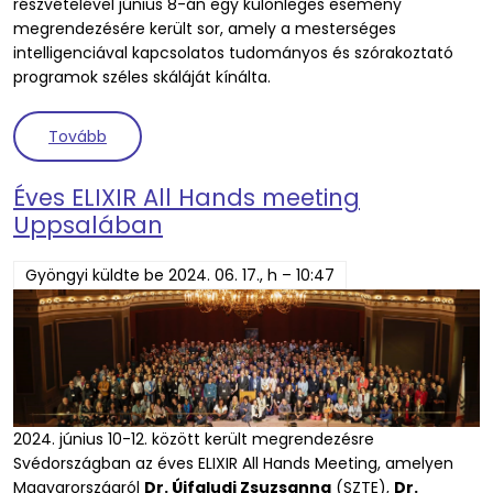
részvételével június 8-án egy különleges esemény
megrendezésére került sor, amely a mesterséges
intelligenciával kapcsolatos tudományos és szórakoztató
programok széles skáláját kínálta.
(Rendezvény Összefoglaló: Mégsem jön a Terminát
Tovább
Éves ELIXIR All Hands meeting
Uppsalában
Gyöngyi
küldte be
2024. 06. 17., h – 10:47
2024. június 10-12. között került megrendezésre
Svédországban az éves ELIXIR All Hands Meeting, amelyen
Magyarországról
Dr. Újfaludi Zsuzsanna
(SZTE),
Dr.