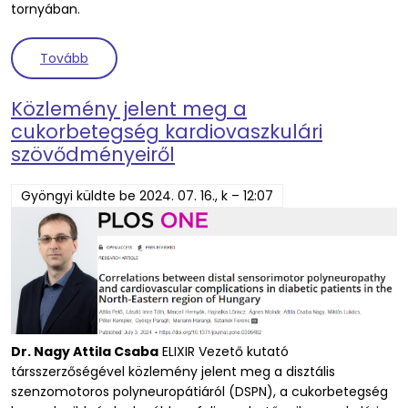
tornyában.
(Eurázsiai hódban azonosított poliómavírus telje
Tovább
Közlemény jelent meg a
cukorbetegség kardiovaszkulári
szövődményeiről
Gyöngyi
küldte be
2024. 07. 16., k – 12:07
Dr. Nagy Attila Csaba
ELIXIR Vezető kutató
társszerzőségével közlemény jelent meg a disztális
szenzomotoros polyneuropátiáról (DSPN), a cukorbetegség