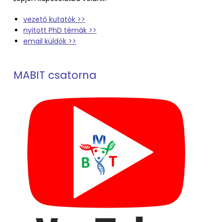
vezető kutatók >>
nyitott PhD témák >>
email küldök >>
MABIT csatorna