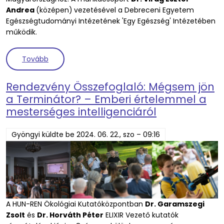
Andrea
(középen)
vezetésével a Debreceni Egyetem
Egészségtudományi Intézetének 'Egy Egészség' Intézetében
működik.
(Új ELIXIR tagság: bemutatkozik a PlantDromics m
Tovább
Rendezvény Összefoglaló: Mégsem jön
a Terminátor? – Emberi értelemmel a
mesterséges intelligenciáról
Gyöngyi
küldte be
2024. 06. 22., szo – 09:16
A HUN-REN Ökológiai Kutatóközpontban
Dr. Garamszegi
Zsolt
és
Dr. Horváth Péter
ELIXIR Vezető kutatók