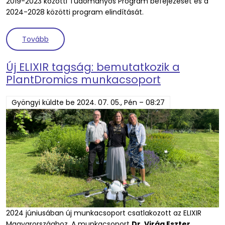
2019-2023 közötti Tudományos Program befejezését és a
2024-2028 közötti program elindítását.
(Elkészült az ELIXIR 2023 éves összefoglalója)
Tovább
Új ELIXIR tagság: bemutatkozik a
PlantDromics munkacsoport
Gyöngyi
küldte be
2024. 07. 05., Pén – 08:27
2024 júniusában új munkacsoport csatlakozott az ELIXIR
Magyarországhoz. A munkacsoport
Dr. Virág Eszter