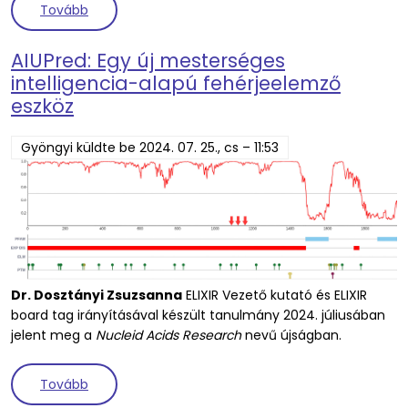
(CT szkannerek és állati koponyák: új lehetőség
Tovább
AIUPred: Egy új mesterséges
intelligencia-alapú fehérjeelemző
eszköz
Gyöngyi
küldte be
2024. 07. 25., cs – 11:53
Dr. Dosztányi Zsuzsanna
ELIXIR Vezető kutató és ELIXIR
board tag irányításával készült tanulmány 2024. júliusában
jelent meg a
Nucleid Acids Research
nevű újságban.
(AIUPred: Egy új mesterséges intelligencia-alapú 
Tovább