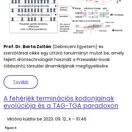
Prof. Dr. Barta Zoltán
(Debreceni Egyetem) és
szerzőtársai cikke egy úttörő tanulmányt mutat be, amely
fejlett dróntechnológiát használt a Przewalski-lovak
többszintű társulási dinamikájának megfigyelésére.
(A Przewalski lovaknál megfigyelt kollektív mozgások
Tovább
A fehérjék terminációs kodonjainak
evolúciója és a TAG-TGA paradoxon
Viktória
küldte be
2023. 09. 12., k – 10:46