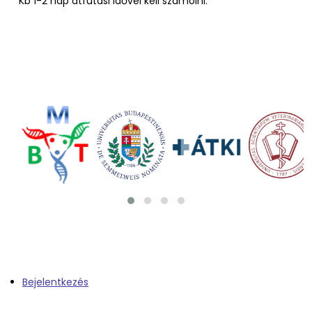
Kb 1-2 nap átfutási idővel kell számolni.
Bejelentkezés