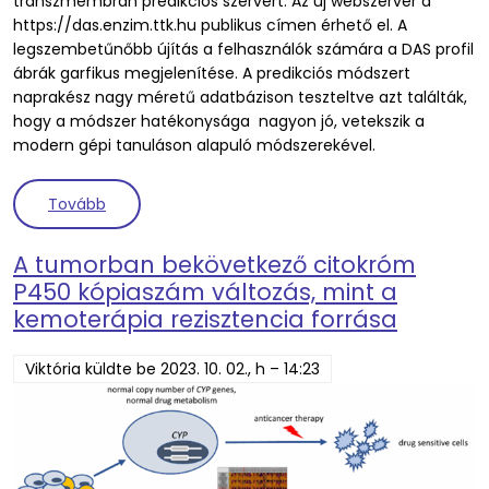
transzmembrán predikciós szervert. Az új webszerver a
https://das.enzim.ttk.hu publikus címen érhető el. A
legszembetűnőbb újítás a felhasználók számára a DAS profil
ábrák garfikus megjelenítése. A predikciós módszert
naprakész nagy méretű adatbázison teszteltve azt találták,
hogy a módszer hatékonysága nagyon jó, vetekszik a
modern gépi tanuláson alapuló módszerekével.
(Új tudományos közlemény a transzmembrán fehér
Tovább
A tumorban bekövetkező citokróm
P450 kópiaszám változás, mint a
kemoterápia rezisztencia forrása
Viktória
küldte be
2023. 10. 02., h – 14:23