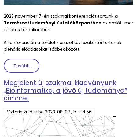
2023 november 7-én szakmai konferenciát tartunk
a
Természettudományi Kutatóközpontban
az emlőtumor
kutatás témakörében.
A konferencián a terület nemzetközi szakértői tartanak
plenáris előadásokat,
többek között:
(BREAST CANCER THINK TANK konferencia Budapes
Tovább
Megjelent új szakmai kiadványunk
„Bioinformatika, a jövő új tudománya”
címmel
Viktória
küldte be
2023. 08. 07., h – 14:56