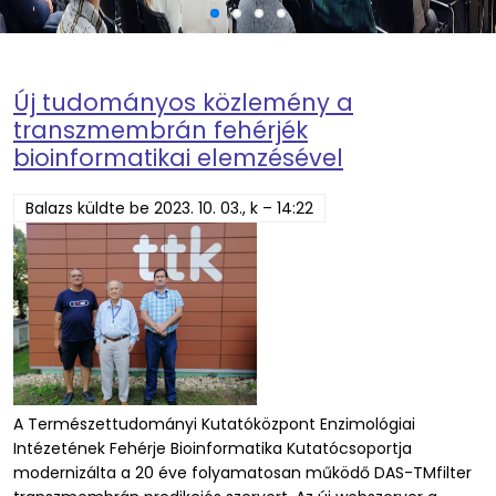
Új tudományos közlemény a
transzmembrán fehérjék
bioinformatikai elemzésével
Balazs
küldte be
2023. 10. 03., k – 14:22
A Természettudományi Kutatóközpont Enzimológiai
Intézetének Fehérje Bioinformatika Kutatócsoportja
modernizálta a 20 éve folyamatosan működő DAS-TMfilter