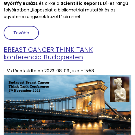
Győrffy Balázs
és cikke a
Scientific Reports
D1-es rangú
folyóiratban „Kapcsolat a bibliometriai mutatók és az
egyetemi rangsorok között” címmel
(Kapcsolat a bibliometriai mutatók és az egyetem
Tovább
BREAST CANCER THINK TANK
konferencia Budapesten
Viktória
küldte be
2023. 08. 09., sze – 15:58