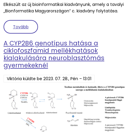
Elkészült az új bioinformatikai kiadványunk, amely a tavalyi
„Bionformatika Magyarországon” c. kiadvány folytatása.
(Megjelent új szakmai kiadványunk „Bioinformatik
Tovább
A CYP2B6 genotípus hatása a
ciklofoszfamid mellékhatások
kialakulására neuroblasztómás
gyermekeknél
Viktória
küldte be
2023. 07. 28., Pén – 13:01