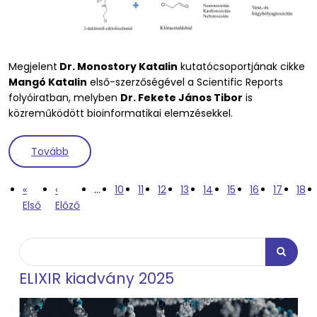
Megjelent
Dr. Monostory Katalin
kutatócsoportjának cikke
Mangó Katalin
első-szerzőségével a Scientific Reports
folyóiratban, melyben
Dr. Fekete János Tibor
is
közreműködött bioinformatikai elemzésekkel.
(A CYP2B6 genotípus hatása a ciklofoszfamid mel
Tovább
Oldalszámozás
Első oldal
Előző oldal
Oldal
Oldal
Oldal
Oldal
Jelenlegi oldal
Oldal
Oldal
Oldal
Olda
«
‹
…
10
11
12
13
14
15
16
17
18
Első
Előző
Keresés
Keresés
ELIXIR kiadvány 2025