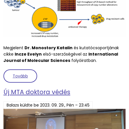
Megjelent
Dr. Monostory Katalin
és kutatócsoportjának
cikke
Incze Evelyn
első-szerzőségével az
International
Journal of Molecular Sciences
folyóiratban.
(A tumorban bekövetkező citokróm P450 kópiaszám
Tovább
Új MTA doktora védés
Balazs
küldte be
2023. 09. 29., Pén – 23:45