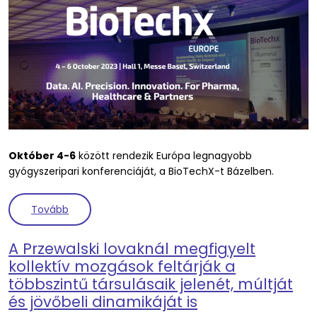
Október 4-6
között rendezik Európa legnagyobb
gyógyszeripari konferenciáját, a BioTechX-t Bázelben.
(ELIXIR kerekasztal beszélgetés a BioTechX gyógys
Tovább
A Przewalski lovaknál megfigyelt
kollektív mozgások feltárják a
többszintű társulásaik jelenét, múltját
és jövőbeli dinamikáját is