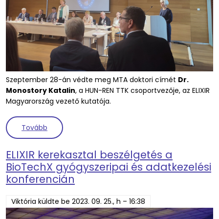
Szeptember 28-án védte meg MTA doktori címét
Dr.
Monostory Katalin
, a HUN-REN TTK csoportvezője, az ELIXIR
Magyarország vezető kutatója.
(Új MTA doktora védés)
Tovább
ELIXIR kerekasztal beszélgetés a
BioTechX gyógyszeripai és adatkezelési
konferencián
Viktória
küldte be
2023. 09. 25., h – 16:38