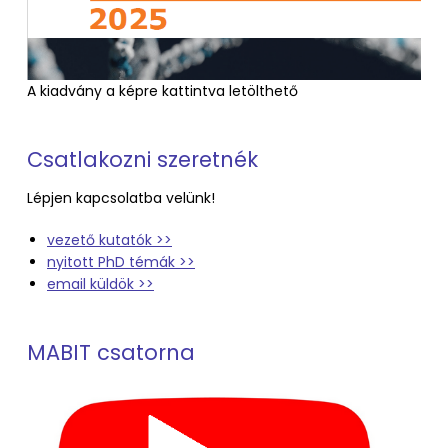
A kiadvány a képre kattintva letölthető
Csatlakozni szeretnék
Lépjen kapcsolatba velünk!
vezető kutatók >>
nyitott PhD témák >>
email küldök >>
MABIT csatorna