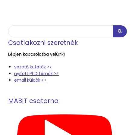
Search
Search
Csatlakozni szeretnék
Lépjen kapcsolatba velünk!
vezető kutatók >>
nyitott PhD témák >>
email küldök >>
MABIT csatorna