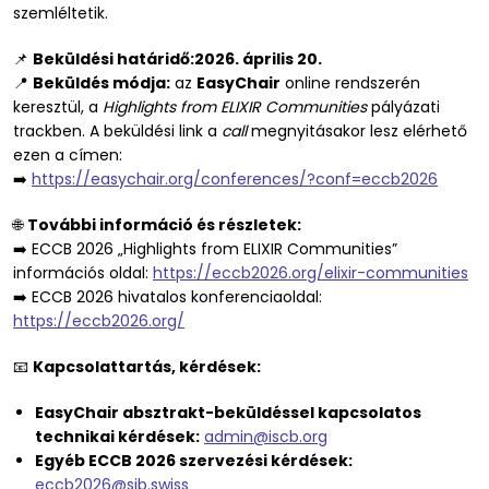
szemléltetik.
📌
Beküldési határidő:2026. április 20.
📍
Beküldés módja:
az
EasyChair
online rendszerén
keresztül, a
Highlights from ELIXIR Communities
pályázati
trackben. A beküldési link a
call
megnyitásakor lesz elérhető
ezen a címen:
➡️
https://easychair.org/conferences/?conf=eccb2026
🌐
További információ és részletek:
➡️ ECCB 2026 „Highlights from ELIXIR Communities”
információs oldal:
https://eccb2026.org/elixir-communities
➡️ ECCB 2026 hivatalos konferenciaoldal:
https://eccb2026.org/
📧
Kapcsolattartás, kérdések:
EasyChair absztrakt-beküldéssel kapcsolatos
technikai kérdések:
admin@iscb.org
Egyéb ECCB 2026 szervezési kérdések:
eccb2026@sib.swiss