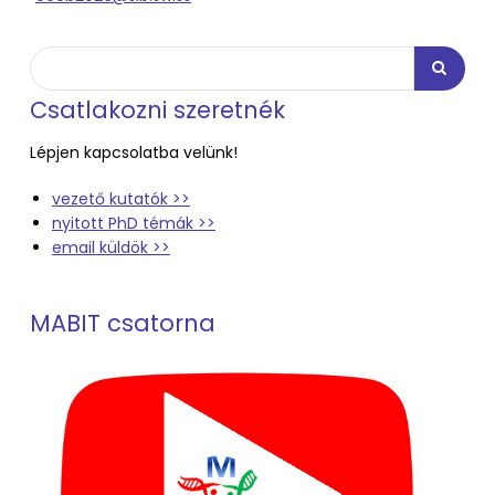
Keresés
Keresés
Csatlakozni szeretnék
Lépjen kapcsolatba velünk!
vezető kutatók >>
nyitott PhD témák >>
email küldök >>
MABIT csatorna