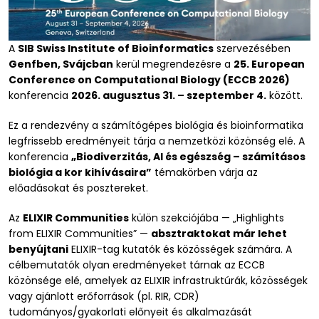
A
SIB Swiss Institute of Bioinformatics
szervezésében
Genfben, Svájcban
kerül megrendezésre a
25. European
Conference on Computational Biology (ECCB 2026)
konferencia
2026. augusztus 31. – szeptember 4.
között.
Ez a rendezvény a számítógépes biológia és bioinformatika
legfrissebb eredményeit tárja a nemzetközi közönség elé. A
konferencia
„Biodiverzitás, AI és egészség – számításos
biológia a kor kihívásaira”
témakörben várja az
előadásokat és posztereket.
Az
ELIXIR Communities
külön szekciójába — „Highlights
from ELIXIR Communities” —
absztraktokat már lehet
benyújtani
ELIXIR-tag kutatók és közösségek számára. A
célbemutatók olyan eredményeket tárnak az ECCB
közönsége elé, amelyek az ELIXIR infrastruktúrák, közösségek
vagy ajánlott erőforrások (pl. RIR, CDR)
tudományos/gyakorlati előnyeit és alkalmazását