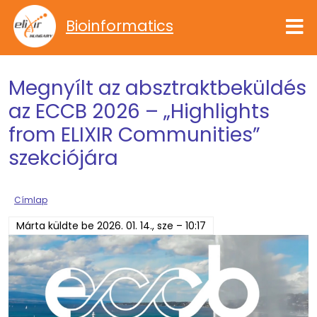
Ugrás a tartalomra
Bioinformatics
Megnyílt az absztraktbeküldés
az ECCB 2026 – „Highlights
from ELIXIR Communities”
szekciójára
Címlap
Márta
küldte be
2026. 01. 14., sze – 10:17