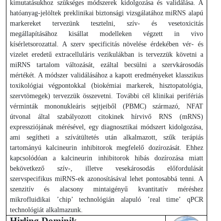
kimutatásukhoz szükséges módszerek kidolgozása és validálása. A
hatóanyag-jelöltek preklinikai biztonsági vizsgálatához miRNS alapú
markereket tervezünk tesztelni, szív- és vesetoxicitás
megállapításához kisállat modelleken végzett in vivo
kísérletsorozattal. A szerv specificitás növelése érdekében vér- és
vizelet eredetű extracelluláris vezikulákban is tervezzük követni a
miRNS tartalom változását, ezáltal becsülni a szervkárosodás
mértékét. A módszer validálásához a kapott eredményeket klasszikus
toxikológiai végpontokkal (biokémiai markerek, hisztopatológia,
szervtömegek) tervezzük összevetni. További cél klinikai perifériás
vérminták mononukleáris sejtjeiből (PBMC) származó, NFAT
útvonal által szabályozott citokinek hírvivő RNS (mRNS)
expressziójának mérésével, egy diagnosztikai módszert kidolgozása,
ami segítheti a szívátültetés után alkalmazott, szűk terápiás
tartományú kalcineurin inhibitorok megfelelő dozírozását. Ehhez
kapcsolódóan a kalcineurin inhibitorok hibás dozírozása miatt
bekövetkező szív-, illetve vesekárosodás előfordulását
szervspecifikus miRNS-ek azonosításával lehet pontosabbá tenni. A
szenzitív és alacsony mintaigényű kvantitatív méréshez
mikrofluidikai ’chip’ technológián alapuló ’real time’ qPCR
technológiát alkalmazunk.
Hirling Dominik