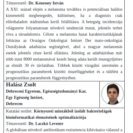
Témavezető:
Dr. Kenessey István
A XXI. század elején a melanoma továbbra is potenciálisan halálos
kimenetelű megbetegedés, különösen, ha a diagnózis csak
előrehaladott stádiumban kerül felállításra. A betegség incidenciája
világszerte folyamatosan növekvő tendenciát mutat, jelentős terhet
róva a társadalomra. Célom a melanoma hazai karakterisztikájának
feltárása az Országos Onkológiai Intézet Der mato-onkológiai
Osztályának adatbázisa segítségével, ahol a magyar melanomás
esetek jelentős része kerül ellátásra. Jelenleg az adatbázisban már
több mint 8000 melanomával kezelt beteg adata került összegyűjtésre
az elmúlt 30 év távlatában. Többek között vizsgálni szeretném a
prognosztikus paraméterek közötti összefüggéseket és a túlélést a
prognosztikus paraméterek függvényében.
Halász Zsolt
Debreceni Egyetem, Egészségtudományi Kar,
Egy Egészség Intézet,
Debrecen
Kutatási terület:
Környezeti mintákból izolált bakteriofágok
bioinformatikai elemzésének optimalizációja
Témavezető:
Dr. Laczkó Levente
A globálisan növekvő antibiotikum-rezisztencia kihívásaira válaszul a