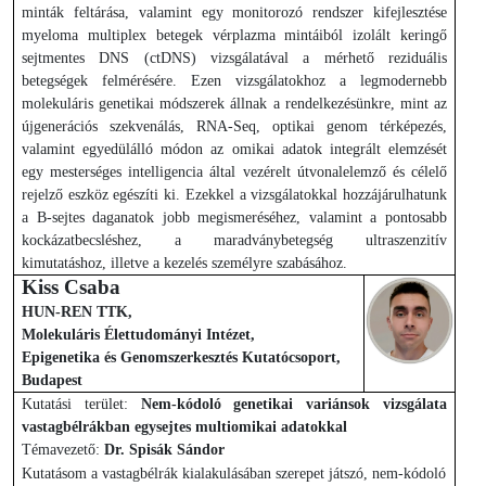
minták feltárása, valamint egy monitorozó rendszer kifejlesztése
myeloma multiplex betegek vérplazma mintáiból izolált keringő
sejtmentes DNS (ctDNS) vizsgálatával a mérhető reziduális
betegségek felmérésére. Ezen vizsgálatokhoz a legmodernebb
molekuláris genetikai módszerek állnak a rendelkezésünkre, mint az
újgenerációs szekvenálás, RNA-Seq, optikai genom térképezés,
valamint egyedülálló módon az omikai adatok integrált elemzését
egy mesterséges intelligencia által vezérelt útvonalelemző és célelő
rejelző eszköz egészíti ki. Ezekkel a vizsgálatokkal hozzájárulhatunk
a B-sejtes daganatok jobb megismeréséhez, valamint a pontosabb
kockázatbecsléshez, a maradványbetegség ultraszenzitív
kimutatáshoz, illetve a kezelés személyre szabásához.
Kiss Csaba
HUN-REN TTK,
Molekuláris Élettudományi Intézet,
Epigenetika és Genomszerkesztés Kutatócsoport,
Budapest
Kutatási terület:
Nem-kódoló genetikai variánsok vizsgálata
vastagbélrákban egysejtes multiomikai adatokkal
Témavezető:
Dr. Spisák Sándor
Kutatásom a vastagbélrák kialakulásában szerepet játszó, nem-kódoló