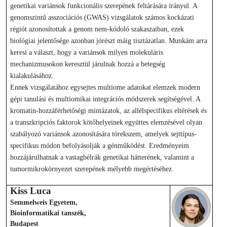
genetikai variánsok funkcionális szerepének feltárására irányul. A
genomszintű asszociációs (GWAS) vizsgálatok számos kockázati
régiót azonosítottak a genom nem-kódoló szakaszaiban, ezek
biológiai jelentősége azonban jórészt máig tisztázatlan. Munkám arra
keresi a választ, hogy a variánsok milyen molekuláris
mechanizmusokon keresztül járulnak hozzá a betegség
kialakulásához.
Ennek vizsgálatához egysejtes multiome adatokat elemzek modern
gépi tanulási és multiomikai integrációs módszerek segítségével. A
kromatin-hozzáférhetőségi mintázatok, az allélspecifikus eltérések és
a transzkripciós faktorok kötőhelyeinek együttes elemzésével olyan
szabályozó variánsok azonosítására törekszem, amelyek sejttípus-
specifikus módon befolyásolják a génműködést. Eredményeim
hozzájárulhatnak a vastagbélrák genetikai hátterének, valamint a
tumormikrokörnyezet szerepének mélyebb megértéséhez.
Kiss Luca
Semmelweis Egyetem,
Bioinformatikai tanszék,
Budapest