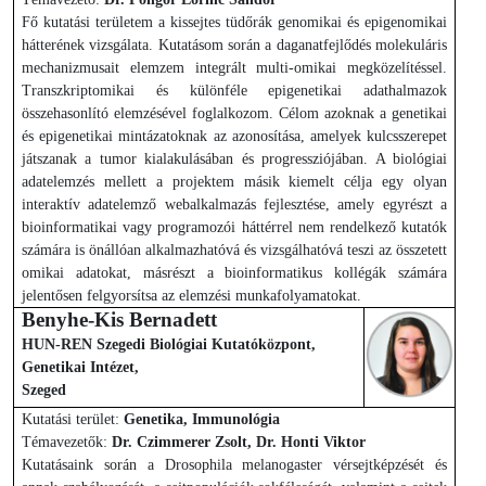
Fő kutatási területem a kissejtes tüdőrák genomikai és epigenomikai
hátterének vizsgálata. Kutatásom során a daganatfejlődés molekuláris
mechanizmusait elemzem integrált multi-omikai megközelítéssel.
Transzkriptomikai és különféle epigenetikai adathalmazok
összehasonlító elemzésével foglalkozom. Célom azoknak a genetikai
és epigenetikai mintázatoknak az azonosítása, amelyek kulcsszerepet
játszanak a tumor kialakulásában és progressziójában. A biológiai
adatelemzés mellett a projektem másik kiemelt célja egy olyan
interaktív adatelemző webalkalmazás fejlesztése, amely egyrészt a
bioinformatikai vagy programozói háttérrel nem rendelkező kutatók
számára is önállóan alkalmazhatóvá és vizsgálhatóvá teszi az összetett
omikai adatokat, másrészt a bioinformatikus kollégák számára
jelentősen felgyorsítsa az elemzési munkafolyamatokat.
Benyhe-Kis Bernadett
HUN-REN Szegedi Biológiai Kutatóközpont,
Genetikai Intézet,
Szeged
Kutatási terület:
Genetika, Immunológia
Témavezetők:
Dr. Czimmerer Zsolt, Dr. Honti Viktor
Kutatásaink során a Drosophila melanogaster vérsejtképzését és