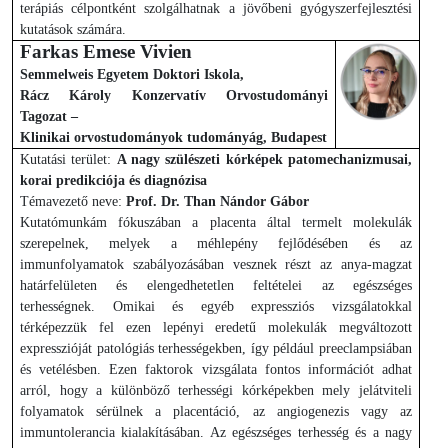
terápiás célpontként szolgálhatnak a jövőbeni gyógyszerfejlesztési
kutatások számára.
Farkas Emese Vivien
Semmelweis Egyetem Doktori Iskola,
Rácz Károly Konzervatív Orvostudományi
Tagozat –
Klinikai orvostudományok tudományág, Budapest
Kutatási terület:
A nagy szülészeti kórképek patomechanizmusai,
korai predikciója és diagnózisa
Témavezető neve:
Prof. Dr. Than Nándor Gábor
Kutatómunkám fókuszában a placenta által termelt molekulák
szerepelnek, melyek a méhlepény fejlődésében és az
immunfolyamatok szabályozásában vesznek részt az anya-magzat
határfelületen és elengedhetetlen feltételei az egészséges
terhességnek. Omikai és egyéb expressziós vizsgálatokkal
térképezzük fel ezen lepényi eredetű molekulák megváltozott
expresszióját patológiás terhességekben, így például preeclampsiában
és vetélésben. Ezen faktorok vizsgálata fontos információt adhat
arról, hogy a különböző terhességi kórképekben mely jelátviteli
folyamatok sérülnek a placentáció, az angiogenezis vagy az
immuntolerancia kialakításában. Az egészséges terhesség és a nagy