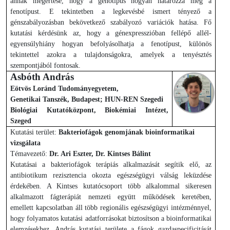
annak megértése, hogy a genotípus hogyan határozza meg a
fenotípust. E tekintetben a legkevésbé ismert tényező a
génszabályozásban bekövetkező szabályozó variációk hatása. Fő
kutatási kérdésünk az, hogy a génexpresszióban fellépő allél-
egyensúlyhiány hogyan befolyásolhatja a fenotípust, különös
tekintettel azokra a tulajdonságokra, amelyek a tenyésztés
szempontjából fontosak.
Asbóth András
Eötvös Loránd Tudományegyetem,
Genetikai Tanszék, Budapest; HUN-REN Szegedi
Biológiai Kutatóközpont, Biokémiai Intézet,
Szeged
Kutatási terület:
Bakteriofágok genomjának bioinformatikai
vizsgálata
Témavezető:
Dr. Ari Eszter, Dr. Kintses Bálint
Kutatásai a bakteriofágok terápiás alkalmazását segítik elő, az
antibiotikum rezisztencia okozta egészségügyi válság leküzdése
érdekében. A Kintses kutatócsoport több alkalommal sikeresen
alkalmazott fágterápiát nemzeti együtt működések keretében,
emellett kapcsolatban áll több regionális egészségügyi intézménnyel,
hogy folyamatos kutatási adatforrásokat biztosítson a bioinformatikai
elemzésekhez. András kutatási területe a fágok gazdaspecificitását