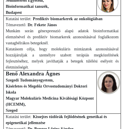
Semmelweis Egyetem,
Bioinformatikai tanszék,
Budapest
Kutatási terület:
Prediktív biomarkerek az onkológiában
Témavezető:
Dr. Fekete János
Munkám során génexpresszió alapú adatok bioinformatikai
elemzésével és prediktív biomarkerek azonosításával foglalkozom
vastagbélrákos betegeknél.
Kutatásom célja, hogy molekuláris mintázatok azonosításával
hozzájáruljak a személyre szabott terápiás megközelítések
fejlesztéséhez, melyek javíthatják a betegek túlélési esélyeit és
életminőségét.
Benő Alexandra Ágnes
Szegedi Tudományegyetem,
Kísérletes és Megelőz Orvostudományi Doktori
Iskola
Magyar Molekuláris Medicina Kiválósági Központ
(HCEMM),
Szeged
Kutatási terület:
Kissejtes tüdőrák fejlődésének genetikai és
epigenetikai jellemzése
Témavezető:
Dr. Pongor Lőrinc Sándor