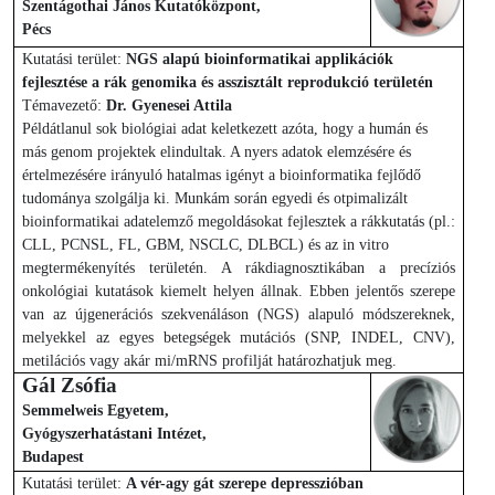
Szentágothai János Kutatóközpont,
Pécs
Kutatási terület:
NGS alapú bioinformatikai applikációk
fejlesztése a rák genomika és asszisztált reprodukció területén
Témavezető:
Dr. Gyenesei Attila
Példátlanul sok biológiai adat keletkezett azóta, hogy a humán és
más genom projektek elindultak. A nyers adatok elemzésére és
értelmezésére irányuló hatalmas igényt a bioinformatika fejlődő
tudománya szolgálja ki. Munkám során egyedi és otpimalizált
bioinformatikai adatelemző megoldásokat fejlesztek a rákkutatás (pl.:
CLL, PCNSL, FL, GBM, NSCLC, DLBCL) és az in vitro
megtermékenyítés területén. A rákdiagnosztikában a precíziós
onkológiai kutatások kiemelt helyen állnak. Ebben jelentős szerepe
van az újgenerációs szekvenáláson (NGS) alapuló módszereknek,
melyekkel az egyes betegségek mutációs (SNP, INDEL, CNV),
metilációs vagy akár mi/mRNS profilját határozhatjuk meg.
Gál Zsófia
Semmelweis Egyetem,
Gyógyszerhatástani Intézet,
Budapest
Kutatási terület:
A vér-agy gát szerepe depresszióban