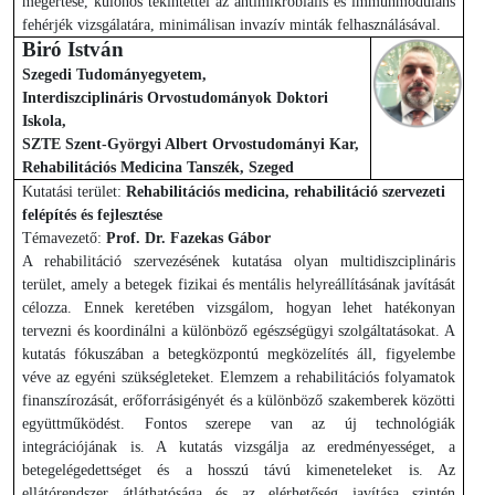
megértése, különös tekintettel az antimikrobiális és immunmoduláns
fehérjék vizsgálatára, minimálisan invazív minták felhasználásával.
Biró István
Szegedi Tudományegyetem,
Interdiszciplináris Orvostudományok Doktori
Iskola,
SZTE Szent-Györgyi Albert Orvostudományi Kar,
Rehabilitációs Medicina Tanszék, Szeged
Kutatási terület:
Rehabilitációs medicina, rehabilitáció szervezeti
felépítés és fejlesztése
Témavezető:
Prof. Dr. Fazekas Gábor
A rehabilitáció szervezésének kutatása olyan multidiszciplináris
terület, amely a betegek fizikai és mentális helyreállításának javítását
célozza. Ennek keretében vizsgálom, hogyan lehet hatékonyan
tervezni és koordinálni a különböző egészségügyi szolgáltatásokat. A
kutatás fókuszában a betegközpontú megközelítés áll, figyelembe
véve az egyéni szükségleteket. Elemzem a rehabilitációs folyamatok
finanszírozását, erőforrásigényét és a különböző szakemberek közötti
együttműködést. Fontos szerepe van az új technológiák
integrációjának is. A kutatás vizsgálja az eredményességet, a
betegelégedettséget és a hosszú távú kimeneteleket is. Az
ellátórendszer átláthatósága és az elérhetőség javítása szintén