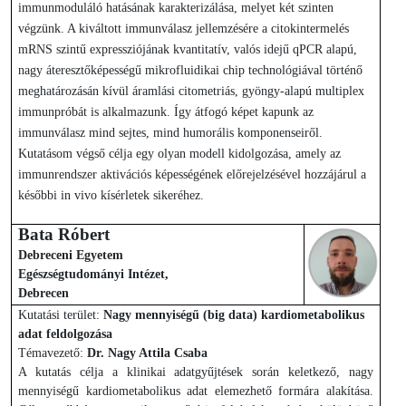
immunmoduláló hatásának karakterizálása, melyet két szinten
végzünk. A kiváltott immunválasz jellemzésére a citokintermelés
mRNS szintű expressziójának kvantitatív, valós idejű qPCR alapú,
nagy áteresztőképességű mikrofluidikai chip technológiával történő
meghatározásán kívül áramlási citometriás, gyöngy-alapú multiplex
immunpróbát is alkalmazunk. Így átfogó képet kapunk az
immunválasz mind sejtes, mind humorális komponenseiről.
Kutatásom végső célja egy olyan modell kidolgozása, amely az
immunrendszer aktivációs képességének előrejelzésével hozzájárul a
későbbi in vivo kísérletek sikeréhez.
Bata Róbert
Debreceni Egyetem
Egészségtudományi Intézet,
Debrecen
Kutatási terület:
Nagy mennyiségű (big data) kardiometabolikus
adat feldolgozása
Témavezető:
Dr. Nagy Attila Csaba
A kutatás célja a klinikai adatgyűjtések során keletkező, nagy
mennyiségű kardiometabolikus adat elemezhető formára alakítása.