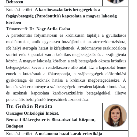
Debrecen
Kutatási terület:
A kardiovaszkuláris betegségek és a
fogágybetegség (Parodontitis) kapcsolata a magyar lakosság
körében
Témavezető:
Dr. Nagy Attila Csaba
A parodontitis folyamatosan és krónikusan táplálja a gyulladásos
mediátorokat, amik egyenesen hozzájárulnak az ateroszklerózishoz,
sőt helyi aterogén hatást is kifejthetnek. A tudományos szakirodalom
szerint erős kapcsolat van a krónikus megbetegedés és a szájhigiénia
között. A magyar lakosság körében a száj betegségek okozta krónikus
betegségekről kevés a rendelkezésre álló adat. Ez a kapcsolat lenne
ennek a kutatásnak a fókuszpontja, a szájbetegségek előfordulási
gyakorisága és azoknak hatása a krónikus megbetegedésekre. A
kutatás várt eredménye a szájbetegségek prevalenciájának kimutatása,
és azoknak kapcsolata kardiovaszkuláris betegségekkel, illetve
potenciális befolyásoló tényezőinek azonosítása.
Dr. Gubán Renáta
Országos Onkológiai Intézet,
Nemzeti Rákregiszter és Biostatisztikai Központ,
Budapest
Kutatási terület:
A melanoma hazai karakterisztikája