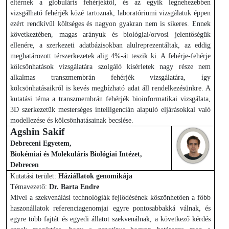
eltérnek a globuláris fehérjéktől, és az egyik legnehezebben
vizsgálható fehérjék közé tartoznak, laboratóriumi vizsgálatuk éppen
ezért rendkívül költséges és nagyon gyakran nem is sikeres. Ennek
következtében, magas arányuk és biológiai/orvosi jelentőségük
ellenére, a szerkezeti adatbázisokban alulreprezentáltak, az eddig
meghatározott térszerkezetek alig 4%-át teszik ki. A fehérje-fehérje
kölcsönhatások vizsgálatára szolgáló kísérletek nagy része nem
alkalmas transzmembrán fehérjék vizsgálatára, így
kölcsönhatásaikról is kevés megbízható adat áll rendelkezésünkre. A
kutatási téma a transzmembrán fehérjék bioinformatikai vizsgálata,
3D szerkezetük mesterséges intelligencián alapuló eljárásokkal való
modellezése és kölcsönhatásainak becslése.
Agshin Sakif
Debreceni Egyetem,
Biokémiai és Molekuláris Biológiai Intézet,
Debrecen
Kutatási terület:
Háziállatok genomikája
Témavezető:
Dr. Barta Endre
Mivel a szekvenálási technológiák fejlődésének köszönhetően a főbb
haszonállatok referenciagenomjai egyre pontosabbakká válnak, és
egyre több fajtát és egyedi állatot szekvenálnak, a következő kérdés