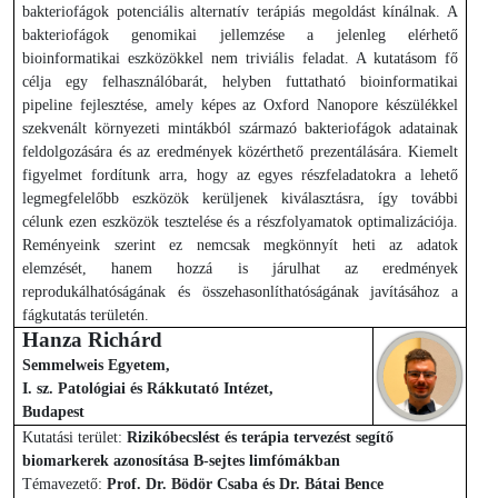
bakteriofágok potenciális alternatív terápiás megoldást kínálnak. A
bakteriofágok genomikai jellemzése a jelenleg elérhető
bioinformatikai eszközökkel nem triviális feladat. A kutatásom fő
célja egy felhasználóbarát, helyben futtatható bioinformatikai
pipeline fejlesztése, amely képes az Oxford Nanopore készülékkel
szekvenált környezeti mintákból származó bakteriofágok adatainak
feldolgozására és az eredmények közérthető prezentálására. Kiemelt
figyelmet fordítunk arra, hogy az egyes részfeladatokra a lehető
legmegfelelőbb eszközök kerüljenek kiválasztásra, így további
célunk ezen eszközök tesztelése és a részfolyamatok optimalizációja.
Reményeink szerint ez nemcsak megkönnyít heti az adatok
elemzését, hanem hozzá is járulhat az eredmények
reprodukálhatóságának és összehasonlíthatóságának javításához a
fágkutatás területén.
Hanza Richárd
Semmelweis Egyetem,
I. sz. Patológiai és Rákkutató Intézet,
Budapest
Kutatási terület:
Rizikóbecslést és terápia tervezést segítő
biomarkerek azonosítása B-sejtes limfómákban
Témavezető:
Prof. Dr. Bödör Csaba és Dr. Bátai Bence