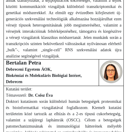
annak szabályozását, a sejtpopulációk sokféleségét, valamint a sejtek
közötti kommunikációt vizsgáljuk különböző transzkriptomikai és
genetikai módszerekkel. Az elmúlt egy évtizedben kifejlesztett új-
generációs szekvenálási technológiák alkalmazása hozzájárulhat ezen
vérsejt típusok heterogenitásának jobb megismeréséhez, valamint a
vérsejtek interakcióinak feltérképezéséhez, támogatva és kiegészítve
a vérsejt vizsgálatok klasszikus módszertanát. Jelen munkánk során a
transzkripciós szinten bekövetkező változásokat nyilvánosan elérhető
„bulk”-, valamint „single-cell” RNS szekvenálási adatok újra
analízise segítségével vizsgáljuk.
Bertalan Petra
Debreceni Egyetem ÁOK,
Biokémiai és Molekuláris Biológiai Intézet,
Debrecen
Kutatási terület:
Témavezető:
Dr. Csősz Éva
Doktori kutatásom során különböző humán betegségek proteomikai
és bioinformatikai vizsgálatával foglalkozom. Kiemelt kutatási
területeim közé tartozik az elhízás és a 2-es típusú cukorbetegség,
valamint a szájüregi laphámrák (OSCC). Célom a betegségek
patomechanizmusának és immunológiai hátterének mélyebb