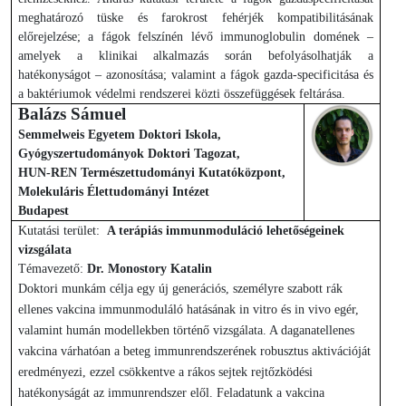
meghatározó tüske és farokrost fehérjék kompatibilitásának
előrejelzése; a fágok felszínén lévő immunoglobulin domének –
amelyek a klinikai alkalmazás során befolyásolhatják a
hatékonyságot – azonosítása; valamint a fágok gazda-specificitása és
a baktériumok védelmi rendszerei közti összefüggések feltárása.
Balázs Sámuel
Semmelweis Egyetem Doktori Iskola,
Gyógyszertudományok Doktori Tagozat,
HUN-REN Természettudományi Kutatóközpont,
Molekuláris Élettudományi Intézet
Budapest
Kutatási terület:
A terápiás immunmoduláció lehetőségeinek
vizsgálata
Témavezető:
Dr. Monostory Katalin
Doktori munkám célja egy új generációs, személyre szabott rák
ellenes vakcina immunmoduláló hatásának in vitro és in vivo egér,
valamint humán modellekben történő vizsgálata. A daganatellenes
vakcina várhatóan a beteg immunrendszerének robusztus aktivációját
eredményezi, ezzel csökkentve a rákos sejtek rejtőzködési
hatékonyságát az immunrendszer elől. Feladatunk a vakcina