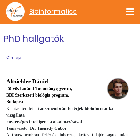
Ugrás a tartalomra
Bioinformatics
PhD hallgatók
Címlap
Altziebler Dániel
Eötvös Loránd Tudományegyetem,
BDI Szerkezeti biológia program,
Budapest
Kutatási terület:
Transzmembrán fehérjék bioinformatikai
vizsgálata
mesterséges intelligencia alkalmazásával
Témavezető:
Dr. Tusnády Gábor
A transzmembrán fehérjék inherens, kettős tulajdonságuk miatt