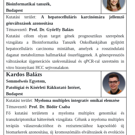
Bioinformatikai tanszék,
Budapest
Kutatási terület:
A hepatocelluláris karcinómára jellemző
génváltozások azonosítása
Témavezető:
Prof. Dr. Győrffy Balázs
Kutatási célom olyan target gének prognosztikus szerepének
vizsgálata a Bioinformatika Tanszék OnkoBankjában gyűjtött
hepatocelluláris carcinoma mintáiban, amelyek a rosszindulatú
daganat metabolizmus hallmarkkal összefüggenek. A génexpressziós
változásokat újgenerációs szekvenálással és qPCR-ral szeretném in
vitro bizonyítani HCC sejtvonalakon.
Kardos Balázs
Semmelweis Egyetem,
Patológiai és Kísérleti Rákkutató Intézet,
Budapest
Kutatási terület:
Myeloma multiplex integratív omikai elemzése
Témavezető:
Prof. Dr. Bödör Csaba
Fő kutatási területem a myeloma multiplex genomikai és
transzkriptomikai hátterének vizsgálata. Célunk a myeloma multiplex
terápiás válaszreakcióihoz és rezisztenciáihoz kapcsolódó új
biomarkerek azonosítása, új kromoszómális elváltozások és evolúciós