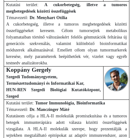
Kutatási terület:
A cukorbetegség, illetve a tumoros
megbetegedések közötti összefüggések
Témavezető:
Dr. Menyhart Otília
A cukorbetegség, illetve a tumoros megbetegedések közötti
összefüggéseket keresem. Célom tumorsejtek metabolikus
folyamataiban történő változásokért felelős génmutációk feltárása új
generációs szekvenálás, valamint különböző bioinformatikai
módszerek alkalmazásával. Emellett célom olyan tumormarkerek
keresése, mely paraméterek beépíthetőek vér, vizelet vagy egyéb
testnedv analizátorokba.
Koppány Gergely
Szegedi Tudományegyetem,
Természettudományi és Informatikai Kar,
HUN-REN Szegedi Biológiai Kutatóközpont,
Szeged
Kutatási terület:
Tumor Immunológia, Bioinformatika
Témavezető:
Dr. Manczinger Máté
Kutatásom célja a HLA-II molekulák promiszkuitása és a tumoros
betegek immunterápiára adott válasza közötti összefüggések
vizsgálata. A HLA-II molekulák szerepe, hogy prezentálják a
sejtekben megtalálható epitópokat az adaptív immunrendszer, azon