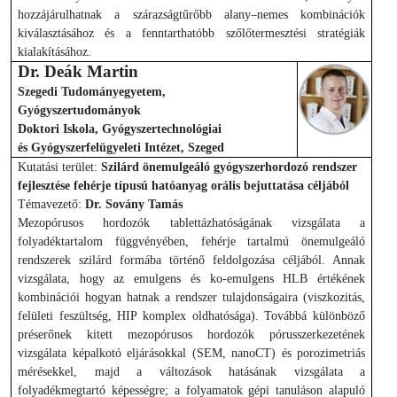
hozzájárulhatnak a szárazságtűrőbb alany–nemes kombinációk
kiválasztásához és a fenntarthatóbb szőlőtermesztési stratégiák
kialakításához.
Dr. Deák Martin
Szegedi Tudományegyetem,
Gyógyszertudományok
Doktori Iskola, Gyógyszertechnológiai
és Gyógyszerfelügyeleti Intézet, Szeged
Kutatási terület:
Szilárd önemulgeáló gyógyszerhordozó rendszer
fejlesztése fehérje típusú hatóanyag orális bejuttatása céljából
Témavezető:
Dr. Sovány Tamás
Mezopórusos hordozók tablettázhatóságának vizsgálata a
folyadéktartalom függvényében, fehérje tartalmú önemulgeáló
rendszerek szilárd formába történő feldolgozása céljából. Annak
vizsgálata, hogy az emulgens és ko-emulgens HLB értékének
kombinációi hogyan hatnak a rendszer tulajdonságaira (viszkozitás,
felületi feszültség, HIP komplex oldhatósága). Továbbá különböző
préserőnek kitett mezopórusos hordozók pórusszerkezetének
vizsgálata képalkotó eljárásokkal (SEM, nanoCT) és porozimetriás
mérésekkel, majd a változások hatásának vizsgálata a
folyadékmegtartó képességre; a folyamatok gépi tanuláson alapuló