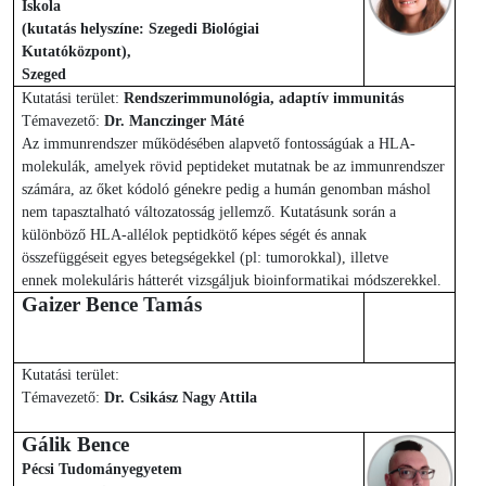
Iskola
(kutatás helyszíne: Szegedi Biológiai
Kutatóközpont),
Szeged
Kutatási terület:
Rendszerimmunológia, adaptív immunitás
Témavezető:
Dr. Manczinger Máté
Az immunrendszer működésében alapvető fontosságúak a HLA-
molekulák, amelyek rövid peptideket mutatnak be az immunrendszer
számára, az őket kódoló génekre pedig a humán genomban máshol
nem tapasztalható változatosság jellemző. Kutatásunk során a
különböző HLA-allélok peptidkötő képes ségét és annak
összefüggéseit egyes betegségekkel (pl: tumorokkal), illetve
ennek molekuláris hátterét vizsgáljuk bioinformatikai módszerekkel.
Gaizer Bence Tamás
Kutatási terület:
Témavezető:
Dr. Csikász Nagy Attila
Gálik Bence
Pécsi Tudományegyetem