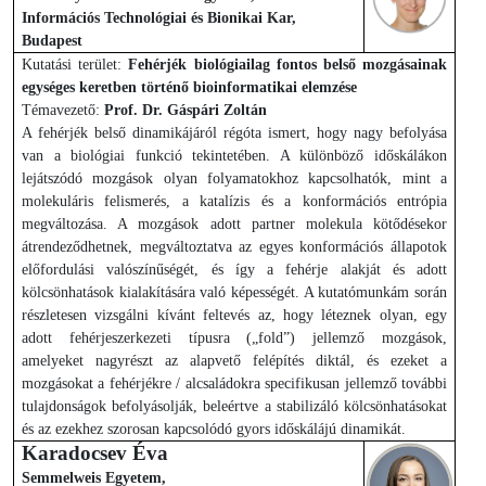
Információs Technológiai és Bionikai Kar,
Budapest
Kutatási terület:
Fehérjék biológiailag fontos belső mozgásainak
egységes keretben történő bioinformatikai elemzése
Témavezető:
Prof. Dr. Gáspári Zoltán
A fehérjék belső dinamikájáról régóta ismert, hogy nagy befolyása
van a biológiai funkció tekintetében. A különböző időskálákon
lejátszódó mozgások olyan folyamatokhoz kapcsolhatók, mint a
molekuláris felismerés, a katalízis és a konformációs entrópia
megváltozása. A mozgások adott partner molekula kötődésekor
átrendeződhetnek, megváltoztatva az egyes konformációs állapotok
előfordulási valószínűségét, és így a fehérje alakját és adott
kölcsönhatások kialakítására való képességét. A kutatómunkám során
részletesen vizsgálni kívánt feltevés az, hogy léteznek olyan, egy
adott fehérjeszerkezeti típusra („fold”) jellemző mozgások,
amelyeket nagyrészt az alapvető felépítés diktál, és ezeket a
mozgásokat a fehérjékre / alcsaládokra specifikusan jellemző további
tulajdonságok befolyásolják, beleértve a stabilizáló kölcsönhatásokat
és az ezekhez szorosan kapcsolódó gyors időskálájú dinamikát.
Karadocsev Éva
Semmelweis Egyetem,