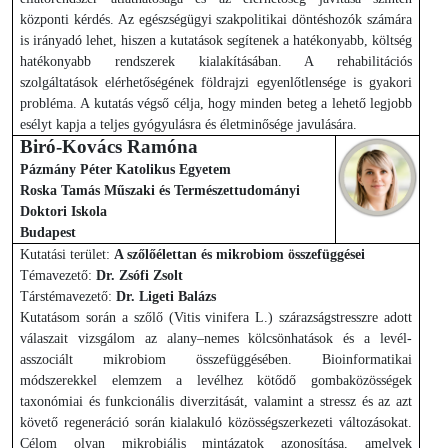
központi kérdés. Az egészségügyi szakpolitikai döntéshozók számára
is irányadó lehet, hiszen a kutatások segítenek a hatékonyabb, költség
hatékonyabb rendszerek kialakításában. A rehabilitációs
szolgáltatások elérhetőségének földrajzi egyenlőtlensége is gyakori
probléma. A kutatás végső célja, hogy minden beteg a lehető legjobb
esélyt kapja a teljes gyógyulásra és életminősége javulására.
Biró-Kovács Ramóna
Pázmány Péter Katolikus Egyetem
Roska Tamás Műszaki és Természettudományi
Doktori Iskola
Budapest
Kutatási terület:
A szőlőélettan és mikrobiom összefüggései
Témavezető:
Dr. Zsófi Zsolt
Társtémavezető:
Dr. Ligeti Balázs
Kutatásom során a szőlő (Vitis vinifera L.) szárazságstresszre adott
válaszait vizsgálom az alany–nemes kölcsönhatások és a levél-
asszociált mikrobiom összefüggésében. Bioinformatikai
módszerekkel elemzem a levélhez kötődő gombaközösségek
taxonómiai és funkcionális diverzitását, valamint a stressz és az azt
követő regeneráció során kialakuló közösségszerkezeti változásokat.
Célom olyan mikrobiális mintázatok azonosítása, amelyek