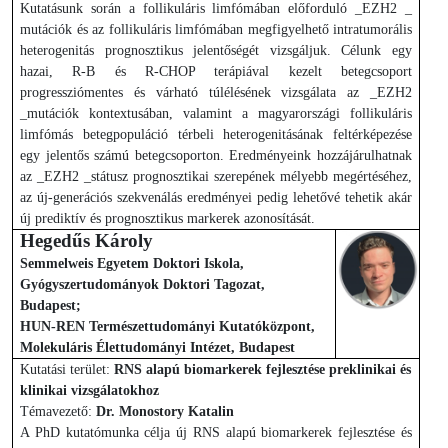
Kutatásunk során a follikuláris limfómában előforduló _EZH2 _
mutációk és az follikuláris limfómában megfigyelhető intratumorális
heterogenitás prognosztikus jelentőségét vizsgáljuk. Célunk egy
hazai, R-B és R-CHOP terápiával kezelt betegcsoport
progressziómentes és várható túlélésének vizsgálata az _EZH2
_mutációk kontextusában, valamint a magyarországi follikuláris
limfómás betegpopuláció térbeli heterogenitásának feltérképezése
egy jelentős számú betegcsoporton. Eredményeink hozzájárulhatnak
az _EZH2 _státusz prognosztikai szerepének mélyebb megértéséhez,
az új-generációs szekvenálás eredményei pedig lehetővé tehetik akár
új prediktív és prognosztikus markerek azonosítását.
Hegedűs Károly
Semmelweis Egyetem Doktori Iskola,
Gyógyszertudományok Doktori Tagozat,
Budapest;
HUN-REN Természettudományi Kutatóközpont,
Molekuláris Élettudományi Intézet, Budapest
Kutatási terület:
RNS alapú biomarkerek fejlesztése preklinikai és
klinikai vizsgálatokhoz
Témavezető:
Dr. Monostory Katalin
A PhD kutatómunka célja új RNS alapú biomarkerek fejlesztése és