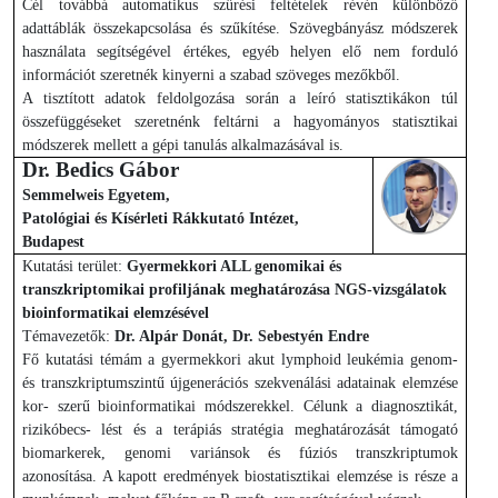
Cél továbbá automatikus szűrési feltételek révén különböző
adattáblák összekapcsolása és szűkítése. Szövegbányász módszerek
használata segítségével értékes, egyéb helyen elő nem forduló
információt szeretnék kinyerni a szabad szöveges mezőkből.
A tisztított adatok feldolgozása során a leíró statisztikákon túl
összefüggéseket szeretnénk feltárni a hagyományos statisztikai
módszerek mellett a gépi tanulás alkalmazásával is.
Dr. Bedics Gábor
Semmelweis Egyetem,
Patológiai és Kísérleti Rákkutató Intézet,
Budapest
Kutatási terület:
Gyermekkori ALL genomikai és
transzkriptomikai profiljának meghatározása NGS-vizsgálatok
bioinformatikai elemzésével
Témavezetők:
Dr. Alpár Donát, Dr. Sebestyén Endre
Fő kutatási témám a gyermekkori akut lymphoid leukémia genom-
és transzkriptumszintű újgenerációs szekvenálási adatainak elemzése
kor- szerű bioinformatikai módszerekkel. Célunk a diagnosztikát,
rizikóbecs- lést és a terápiás stratégia meghatározását támogató
biomarkerek, genomi variánsok és fúziós transzkriptumok
azonosítása. A kapott eredmények biostatisztikai elemzése is része a