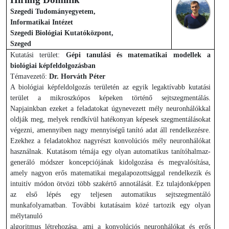
Szegedi Tudományegyetem,
Informatikai Intézet
Szegedi Biológiai Kutatóközpont,
Szeged
Kutatási terület:
Gépi tanulási és matematikai modellek a
biológiai képfeldolgozásban
Témavezető:
Dr. Horváth Péter
A biológiai képfeldolgozás területén az egyik legaktívabb kutatási
terület a mikroszkópos képeken történő sejtszegmentálás.
Napjainkban ezeket a feladatokat úgynevezett mély neuronhálókkal
oldják meg, melyek rendkívül hatékonyan képesek szegmentálásokat
végezni, amennyiben nagy mennyiségű tanító adat áll rendelkezésre.
Ezekhez a feladatokhoz nagyrészt konvolúciós mély neuronhálókat
használnak. Kutatásom témája egy olyan automatikus tanítóhalmaz-
generáló módszer koncepciójának kidolgozása és megvalósítása,
amely nagyon erős matematikai megalapozottsággal rendelkezik és
intuitív módon ötvözi több szakértő annotálását. Ez tulajdonképpen
az első lépés egy teljesen automatikus sejtszegmentáló
munkafolyamatban. További kutatásaim közé tartozik egy olyan
mélytanuló
algoritmus létrehozása, ami a konvolúciós neuronhálókat és erős