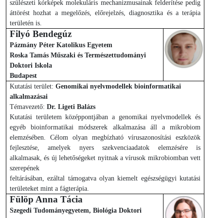
szülészeti kórképek molekuláris mechanizmusainak felderítése pedig
áttörést hozhat a megelőzés, előrejelzés, diagnosztika és a terápia
területén is.
Filyó Bendegúz
Pázmány Péter Katolikus Egyetem
Roska Tamás Műszaki és Természettudományi
Doktori Iskola
Budapest
Kutatási terület:
Genomikai nyelvmodellek bioinformatikai
alkalmazásai
Témavezető:
Dr. Ligeti Balázs
Kutatási területem középpontjában a genomikai nyelvmodellek és
egyéb bioinformatikai módszerek alkalmazása áll a mikrobiom
elemzésében. Célom olyan megbízható vírusazonosítási eszközök
fejlesztése, amelyek nyers szekvenciaadatok elemzésére is
alkalmasak, és új lehetőségeket nyitnak a vírusok mikrobiomban vett
szerepének
feltárásában, ezáltal támogatva olyan kiemelt egészségügyi kutatási
területeket mint a fágterápia.
Fülöp Anna Tácia
Szegedi Tudományegyetem, Biológia Doktori