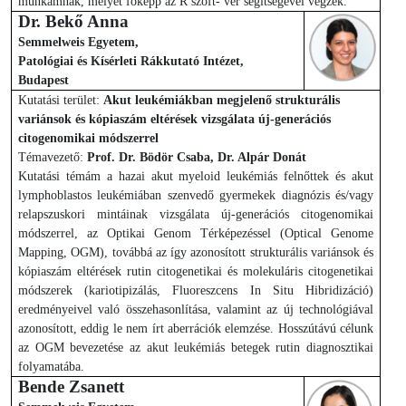
munkámnak, melyet főképp az R szoft- ver segítségével végzek.
Dr. Bekő Anna
Semmelweis Egyetem,
Patológiai és Kísérleti Rákkutató Intézet,
Budapest
Kutatási terület:
Akut leukémiákban megjelenő strukturális
variánsok és kópiaszám eltérések vizsgálata új-generációs
citogenomikai módszerrel
Témavezető:
Prof. Dr. Bödör Csaba, Dr. Alpár Donát
Kutatási témám a hazai akut myeloid leukémiás felnőttek és akut
lymphoblastos leukémiában szenvedő gyermekek diagnózis és/vagy
relapszuskori mintáinak vizsgálata új-generációs citogenomikai
módszerrel, az Optikai Genom Térképezéssel (Optical Genome
Mapping, OGM), továbbá az így azonosított strukturális variánsok és
kópiaszám eltérések rutin citogenetikai és molekuláris citogenetikai
módszerek (kariotipizálás, Fluoreszcens In Situ Hibridizáció)
eredményeivel való összehasonlítása, valamint az új technológiával
azonosított, eddig le nem írt aberrációk elemzése. Hosszútávú célunk
az OGM bevezetése az akut leukémiás betegek rutin diagnosztikai
folyamatába.
Bende Zsanett