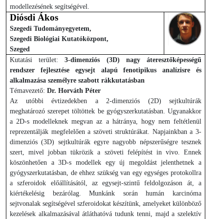
modellezésének segítségével.
Diósdi Ákos
Szegedi Tudományegyetem,
Szegedi Biológiai Kutatóközpont,
Szeged
Kutatási terület:
3-dimenziós (3D) nagy áteresztőképességű
rendszer fejlesztése egysejt alapú fenotipikus analízisre és
alkalmazása személyre szabott rákkutatásban
Témavezető:
Dr. Horváth Péter
Az utóbbi évtizedekben a 2-dimenziós (2D) sejtkultúrák
meghatározó szerepet töltöttek be gyógyszerkutatásban. Ugyanakkor
a 2D-s modelleknek megvan az a hátránya, hogy nem feltétlenül
reprezentálják megfelelően a szöveti struktúrákat. Napjainkban a 3-
dimenziós (3D) sejtkultúrák egyre nagyobb népszerűségre tesznek
szert, mivel jobban tükrözik a szöveti felépítést in vivo. Ennek
köszönhetően a 3D-s modellek egy új megoldást jelenthetnek a
gyógyszerkutatásban, de ehhez szükség van egy egységes protokollra
a szferoidok előállításától, az egysejt-szintű feldolgozáson át, a
kiértékelésig bezárólag. Munkánk során humán karcinóma
sejtvonalak segítségével szferoidokat készítünk, amelyeket különböző
kezelések alkalmazásával átláthatóvá tudunk tenni, majd a szelektív