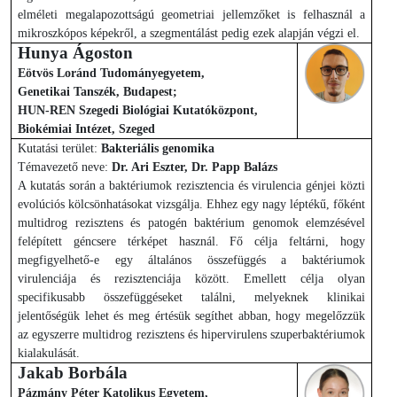
elméleti megalapozottságú geometriai jellemzőket is felhasznál a
mikroszkópos képekről, a szegmentálást pedig ezek alapján végzi el.
Hunya Ágoston
Eötvös Loránd Tudományegyetem,
Genetikai Tanszék, Budapest;
HUN-REN Szegedi Biológiai Kutatóközpont,
Biokémiai Intézet, Szeged
Kutatási terület:
Bakteriális genomika
Témavezető neve:
Dr. Ari Eszter, Dr. Papp Balázs
A kutatás során a baktériumok rezisztencia és virulencia génjei közti
evolúciós kölcsönhatásokat vizsgálja. Ehhez egy nagy léptékű, főként
multidrog rezisztens és patogén baktérium genomok elemzésével
felépített géncsere térképet használ. Fő célja feltárni, hogy
megfigyelhető-e egy általános összefüggés a baktériumok
virulenciája és rezisztenciája között. Emellett célja olyan
specifikusabb összefüggéseket találni, melyeknek klinikai
jelentőségük lehet és meg értésük segíthet abban, hogy megelőzzük
az egyszerre multidrog rezisztens és hipervirulens szuperbaktériumok
kialakulását.
Jakab Borbála
Pázmány Péter Katolikus Egyetem,