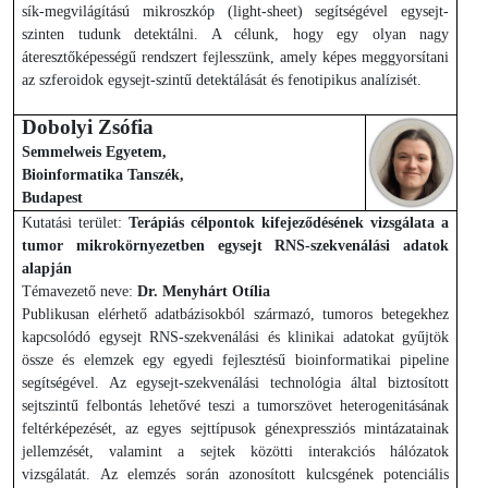
sík-megvilágítású mikroszkóp (light-sheet) segítségével egysejt-
szinten tudunk detektálni. A célunk, hogy egy olyan nagy
áteresztőképességű rendszert fejlesszünk, amely képes meggyorsítani
az szferoidok egysejt-szintű detektálását és fenotipikus analízisét.
Dobolyi Zsófia
Semmelweis Egyetem,
Bioinformatika Tanszék,
Budapest
Kutatási terület:
Terápiás célpontok kifejeződésének vizsgálata a
tumor mikrokörnyezetben egysejt RNS-szekvenálási adatok
alapján
Témavezető neve:
Dr. Menyhárt Otília
Publikusan elérhető adatbázisokból származó, tumoros betegekhez
kapcsolódó egysejt RNS-szekvenálási és klinikai adatokat gyűjtök
össze és elemzek egy egyedi fejlesztésű bioinformatikai pipeline
segítségével. Az egysejt-szekvenálási technológia által biztosított
sejtszintű felbontás lehetővé teszi a tumorszövet heterogenitásának
feltérképezését, az egyes sejttípusok génexpressziós mintázatainak
jellemzését, valamint a sejtek közötti interakciós hálózatok
vizsgálatát. Az elemzés során azonosított kulcsgének potenciális