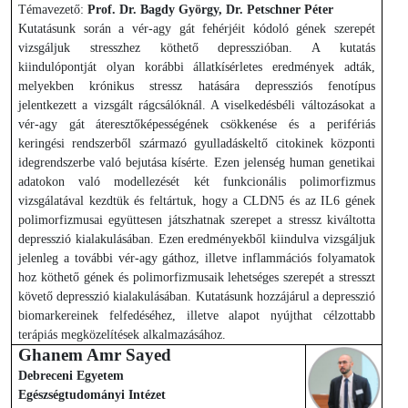
Témavezető:
Prof. Dr. Bagdy György, Dr. Petschner Péter
Kutatásunk során a vér-agy gát fehérjéit kódoló gének szerepét
vizsgáljuk stresszhez köthető depresszióban. A kutatás
kiindulópontját olyan korábbi állatkísérletes eredmények adták,
melyekben krónikus stressz hatására depressziós fenotípus
jelentkezett a vizsgált rágcsálóknál. A viselkedésbéli változásokat a
vér-agy gát áteresztőképességének csökkenése és a perifériás
keringési rendszerből származó gyulladáskeltő citokinek központi
idegrendszerbe való bejutása kísérte. Ezen jelenség human genetikai
adatokon való modellezését két funkcionális polimorfizmus
vizsgálatával kezdtük és feltártuk, hogy a CLDN5 és az IL6 gének
polimorfizmusai együttesen játszhatnak szerepet a stressz kiváltotta
depresszió kialakulásában. Ezen eredményekből kiindulva vizsgáljuk
jelenleg a további vér-agy gáthoz, illetve inflammációs folyamatok
hoz köthető gének és polimorfizmusaik lehetséges szerepét a stresszt
követő depresszió kialakulásában. Kutatásunk hozzájárul a depresszió
biomarkereinek felfedéséhez, illetve alapot nyújthat célzottabb
terápiás megközelítések alkalmazásához.
Ghanem Amr Sayed
Debreceni Egyetem
Egészségtudományi Intézet