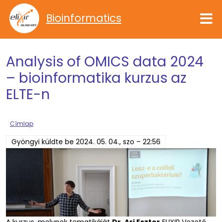
Ugrás a tartalomra
Bioinformatics
Analysis of OMICS data 2024
– bioinformatika kurzus az
ELTE-n
Címlap
Gyöngyi
küldte be
2024. 05. 04., szo – 22:56
A kurzus, melynek tematikáját
Dr. Ari Eszter
ELIXIR Vezető