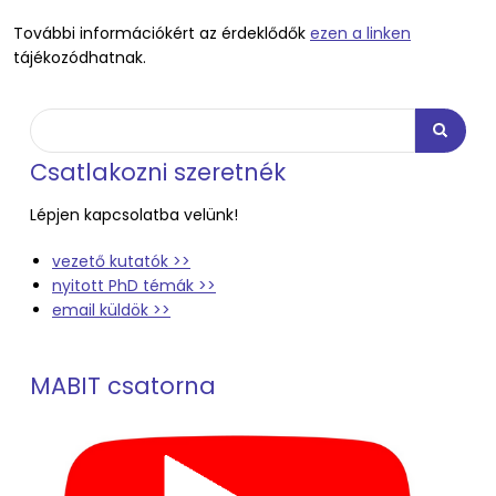
További információkért az érdeklődők
ezen a linken
tájékozódhatnak.
Keresés
Keresés
Csatlakozni szeretnék
Lépjen kapcsolatba velünk!
vezető kutatók >>
nyitott PhD témák >>
email küldök >>
MABIT csatorna