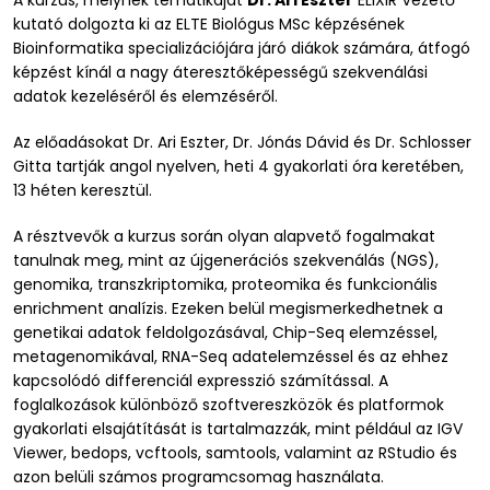
kutató dolgozta ki az ELTE Biológus MSc képzésének
Bioinformatika specializációjára járó diákok számára, átfogó
képzést kínál a nagy áteresztőképességű szekvenálási
adatok kezeléséről és elemzéséről.
Az előadásokat Dr. Ari Eszter, Dr. Jónás Dávid és Dr. Schlosser
Gitta tartják angol nyelven, heti 4 gyakorlati óra keretében,
13 héten keresztül.
A résztvevők a kurzus során olyan alapvető fogalmakat
tanulnak meg, mint az újgenerációs szekvenálás (NGS),
genomika, transzkriptomika, proteomika és funkcionális
enrichment analízis. Ezeken belül megismerkedhetnek a
genetikai adatok feldolgozásával, Chip-Seq elemzéssel,
metagenomikával, RNA-Seq adatelemzéssel és az ehhez
kapcsolódó differenciál expresszió számítással. A
foglalkozások különböző szoftvereszközök és platformok
gyakorlati elsajátítását is tartalmazzák, mint például az IGV
Viewer, bedops, vcftools, samtools, valamint az RStudio és
azon belüli számos programcsomag használata.