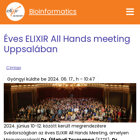
Ugrás a tartalomra
Bioinformatics
Éves ELIXIR All Hands meeting
Uppsalában
Címlap
Gyöngyi
küldte be
2024. 06. 17., h – 10:47
2024. június 10-12. között került megrendezésre
Svédországban az éves ELIXIR All Hands Meeting, amelyen
Magyarországról
Dr. Újfaludi Zsuzsanna
(SZTE),
Dr.