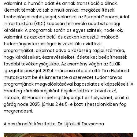
valamint a humán adat és annak transzlációja állnak.
Kiemelt témák voltak a multiomikai megközelítések
technológiai nehézségei, valamint az Európai Genomi Adat
Infrastruktúra (GDI) kapcsán felmerülő adatbiztonsági
kérdések. A programok során az egyes szintek, node-ok,
valamint az azokon belül és azokon keresztül működő
tudományos közösségek is vázolták rövidtávú
programjaikat, alkalmat adva a közösség tagjai számára,
hogy kérdéseiket, észrevételeiket, ötleteiket beépíthessék
további tevékenységükbe. Az esemény végén az ELIXIR
igazgatói posztját 2024 márciusa óta betöltő Tim Hubbard
mutatkozott be és ismertette a szervezet tudományos
programjának megvalósításával kapcsolatos elképzeléseit. A
meeting záróakkordjaként bejelentették a következő,
hatodik, All Hands meeting időpontját és helyszínét, amit a
görög node 2025. június 2 és 5-e közt Thessalonikiben fog
megrendezni.
A beszámolót készítette: Dr. Újfaludi Zsuzsanna