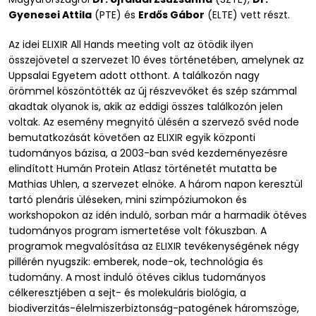
Gyenesei Attila
(PTE) és
Erdős Gábor
(ELTE) vett részt.
Az idei ELIXIR All Hands meeting volt az ötödik ilyen
összejövetel a szervezet 10 éves történetében, amelynek az
Uppsalai Egyetem adott otthont. A találkozón nagy
örömmel köszöntötték az új részvevőket és szép számmal
akadtak olyanok is, akik az eddigi összes találkozón jelen
voltak. Az esemény megnyitó ülésén a szervező svéd node
bemutatkozását követően az ELIXIR egyik központi
tudományos bázisa, a 2003-ban svéd kezdeményezésre
elindított Humán Protein Atlasz történetét mutatta be
Mathias Uhlen, a szervezet elnöke. A három napon keresztül
tartó plenáris üléseken, mini szimpóziumokon és
workshopokon az idén induló, sorban már a harmadik ötéves
tudományos program ismertetése volt fókuszban. A
programok megvalósítása az ELIXIR tevékenységének négy
pillérén nyugszik: emberek, node-ok, technológia és
tudomány. A most induló ötéves ciklus tudományos
célkeresztjében a sejt- és molekuláris biológia, a
biodiverzitás-élelmiszerbiztonság-patogének háromszöge,