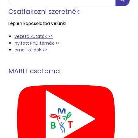
Csatlakozni szeretnék
Lépjen kapcsolatba velünk!
vezető kutatók >>
nyitott PhD témák >>
email küldök >>
MABIT csatorna