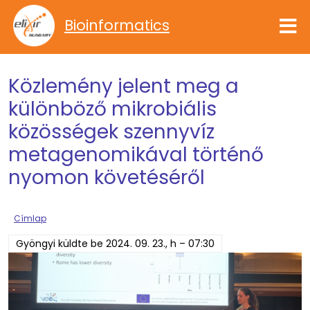
Ugrás a tartalomra
Bioinformatics
Közlemény jelent meg a
különböző mikrobiális
közösségek szennyvíz
metagenomikával történő
nyomon követéséről
Címlap
Gyöngyi
küldte be
2024. 09. 23., h – 07:30