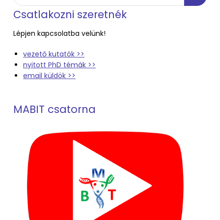
Csatlakozni szeretnék
Lépjen kapcsolatba velünk!
vezető kutatók >>
nyitott PhD témák >>
email küldök >>
MABIT csatorna