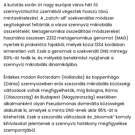
A kutatás során öt nagy európai város hét fő
szennyvíztisztító üzeméből végeztek hosszú távú
mintavételezést. A „catch-all” szekvenálási módszer
segítségével feltárták a városi szennyvíz mikrobiális
összetételét. Metagenomikai összeállítási módszereket
használva összesen 2332 metagenomikus genomot (MAG)
nyertek ki prokarióta fajokból, melyek közül 1334 korábban
ismeretlen volt. Ezek a genomok a szekvenált DNS mintegy
69%-át fedik le, és mélyebb betekintést nyújtanak a
szennyvíz mikrobiális dinamikájába.
Érdekes módon Rotterdam (Hollandia) és Koppenhága
(Dánia) szennyvizeiben erős szezonális mikrobiális közösségi
változások voltak megfigyelhetők, míg Bologna, Róma
(Olaszország) és Budapest (Magyarország) esetében
alkalmanként olyan Pseudomonas dominálta közösségek
alakultak ki, amelyek a minta DNS-ének akár 95%-át is
kitehették. Ezek a szezonális változások és „bloomok” komoly
kihívásokat jelentenek a szennyvíz hatékony megfigyelése
szempontjából.