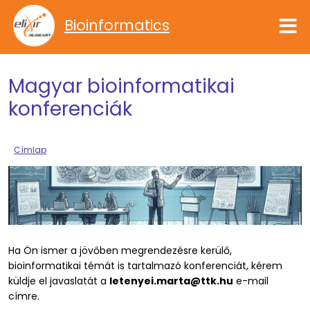
Ugrás a tartalomra
Bioinformatics
Magyar bioinformatikai
konferenciák
Címlap
Ha Ön ismer a jövőben megrendezésre kerülő,
bioinformatikai témát is tartalmazó konferenciát, kérem
küldje el javaslatát a
letenyei.marta@ttk.hu
e-mail
címre.