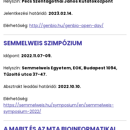
Helyszín:
Pécs Szentágothai János Kutatóközpont
Jelentkezési határidő:
2023.02.14.
Elérhetőség:
http://genbio.hu/genbio-open-day/
SEMMELWEIS SZIMPÓZIUM
Időpont:
2022.11.07-09.
Helyszín:
Semmelweis Egyetem, EOK, Budapest 1094,
Tűzoltó utca 37-47.
Absztrakt leadási határidő:
2022.10.10.
Elérhetőség:
https://semmelweis.hu/symposium/en/semmelweis-
symposium-2022/
A MABIT ÉS AZ MTA BIOINFORMATIKAI