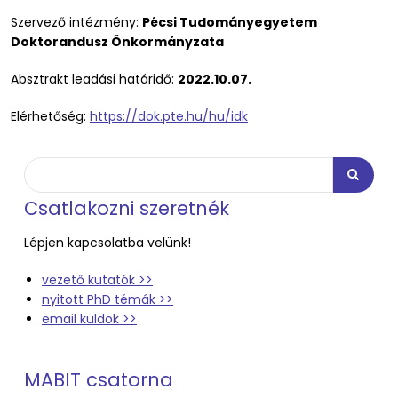
Szervező intézmény:
Pécsi Tudományegyetem
Doktorandusz Önkormányzata
Absztrakt leadási határidő:
2022.10.07.
Elérhetőség:
https://dok.pte.hu/hu/idk
Keresés
Keresés
Csatlakozni szeretnék
Lépjen kapcsolatba velünk!
vezető kutatók >>
nyitott PhD témák >>
email küldök >>
MABIT csatorna